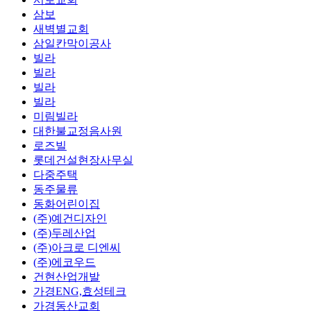
삼보
새벽별교회
삼일칸막이공사
빌라
빌라
빌라
빌라
미림빌라
대한불교정음사원
로즈빌
롯데건설현장사무실
다중주택
동주물류
동화어린이집
(주)예건디자인
(주)두레산업
(주)아크로 디엔씨
(주)에코우드
건현산업개발
가경ENG,효성테크
가경동산교회