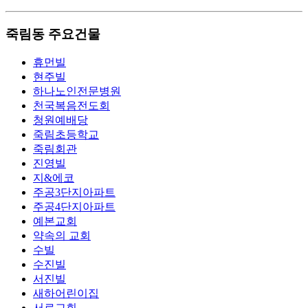
죽림동 주요건물
휴먼빌
현주빌
하나노인전문병원
천국복음전도회
청원예배당
죽림초등학교
죽림회관
진영빌
지&에코
주공3단지아파트
주공4단지아파트
예본교회
약속의 교회
수빌
수진빌
서진빌
새하어린이집
서로교회