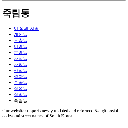
죽림동
이 외의 지역
개신동
모충동
미평동
분평동
사직동
사창동
산남동
성화동
수곡동
장성동
장암동
죽림동
Our website supports newly updated and reformed 5-digit postal
codes and street names of South Korea