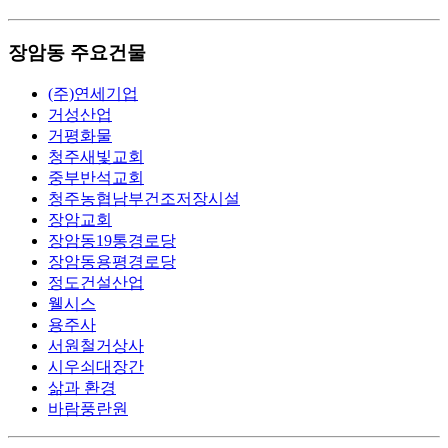
장암동 주요건물
(주)연세기업
거성산업
거평화물
청주새빛교회
중부반석교회
청주농협남부건조저장시설
장암교회
장암동19통경로당
장암동용평경로당
정도건설산업
웰시스
용주사
서원철거상사
시우쇠대장간
삶과 환경
바람풍란원