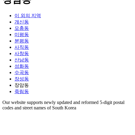
이 외의 지역
개신동
모충동
미평동
분평동
사직동
사창동
산남동
성화동
수곡동
장성동
장암동
죽림동
Our website supports newly updated and reformed 5-digit postal
codes and street names of South Korea