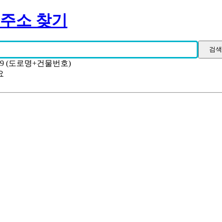
 주소 찾기
19 (도로명+건물번호)
요