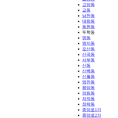
고암동
교동
남천동
대랑동
동현동
두학동
명동
명지동
모산동
산곡동
서부동
신동
신백동
신월동
영천동
왕암동
의림동
자작동
장락동
중앙로1가
중앙로2가