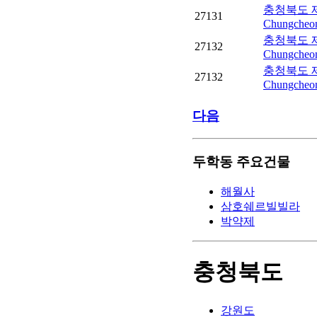
충청북도 제
27131
Chungcheon
충청북도 제
27132
Chungcheon
충청북도 제
27132
Chungcheon
다음
두학동 주요건물
해월사
삼호쉐르빌빌라
박약제
충청북도
강원도