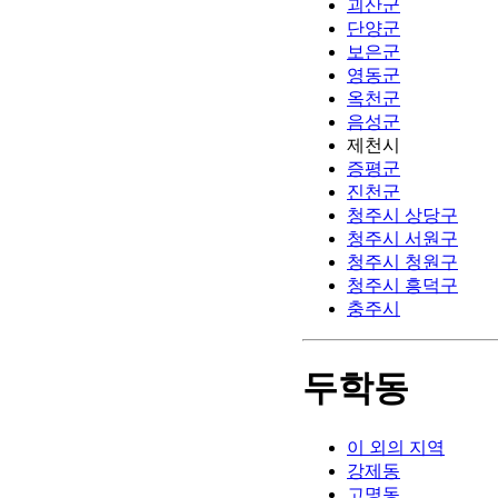
괴산군
단양군
보은군
영동군
옥천군
음성군
제천시
증평군
진천군
청주시 상당구
청주시 서원구
청주시 청원구
청주시 흥덕구
충주시
두학동
이 외의 지역
강제동
고명동