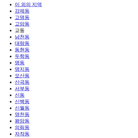
이 외의 지역
강제동
고명동
고암동
교동
남천동
대랑동
동현동
두학동
명동
명지동
모산동
산곡동
서부동
신동
신백동
신월동
영천동
왕암동
의림동
자작동