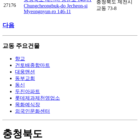
충청북도 제천시
27176
Chungcheongbuk-do Jecheon-si
교동 73-8
Myeongnyun-ro 146-11
다음
교동 주요건물
향교
건토배종합마트
대웅맨션
동부교회
동신
두진아파트
롯데제과제천영업소
목화예식장
외국인문화센터
충청북도