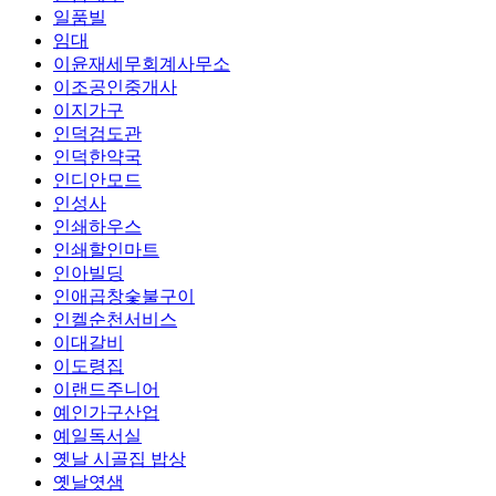
일품빌
임대
이윤재세무회계사무소
이조공인중개사
이지가구
인덕검도관
인덕한약국
인디안모드
인성사
인쇄하우스
인쇄할인마트
인아빌딩
인애곱창숯불구이
인켈순천서비스
이대갈비
이도령집
이랜드주니어
예인가구산업
예일독서실
옛날 시골집 밥상
옛날엿샘