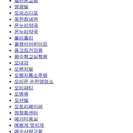
열린문교회
영광빌
오피스디포
옥천칡냉면
온누리약국
온누리약국
올리졸리
올챙이어린이집
옹고집건강원
왕수학교실학원
오대감
오렌지빌
오렝지룸소주방
오리온 순천영업소
오리파티
오병원
오션빌
오토리페이퍼
영창회센터
예가미용실
예쁘게 멋지게
예수사랑교회