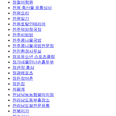
정철어학원
전원 축산물 유통상사
전원오리
전원일기
전원토탈인테리어
전주덕암청국장
전주비빔밥
전주콩나물국밥
전주콩나물국밥전문점
전진환경사무실
점프유소년 스포츠클럽
정가네물만난손흙두부
정관장 홍삼
정광레포츠
정든장어촌
정든집
저팔계
전남낙농농협팔마지점
전라남도동부출장소
전라남도쌀전문유통
전복미가