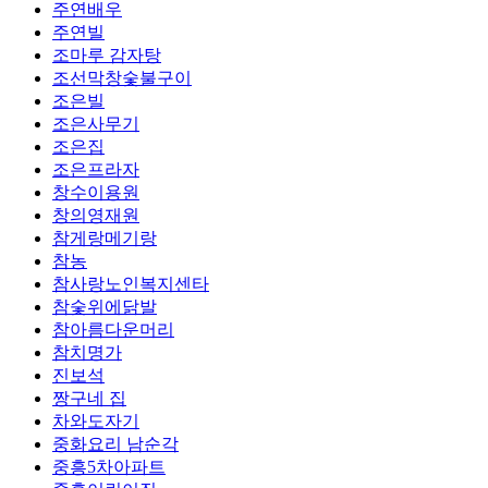
주연배우
주연빌
조마루 감자탕
조선막창숯불구이
조은빌
조은사무기
조은집
조은프라자
창수이용원
창의영재원
참게랑메기랑
참농
참사랑노인복지센타
참숯위에닭발
참아름다운머리
참치명가
진보석
짱구네 집
차와도자기
중화요리 남순각
중흥5차아파트