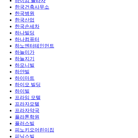
하이컴 플라자
한국건축사무소
한국병원
한국산업
한국손세차
하나빌딩
하나컴퓨터
하노엔터테인먼트
하늘미가
하늘지기
하모니빌
하얀빌
하이마트
하이모 빌딩
하이빌
프라임 모텔
프라자모텔
프라자약국
플라톤학원
플러스빌
피노키오어린이집
피닉스빌