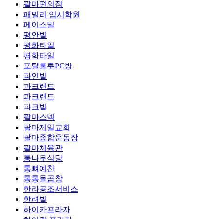
팔마편의점
패밀리 입시학원
페이스빌
평안빌
평화타일
평화타일
포탈룰루PC방
파인빌
파크랜드
파크랜드
파크빌
팔마스넥
팔마제일교회
팔마종합운동장
팔마체육관
통나무식당
통뼈예찬
통통돌곱창
한라공조서비스
한려빌
하이카프라자