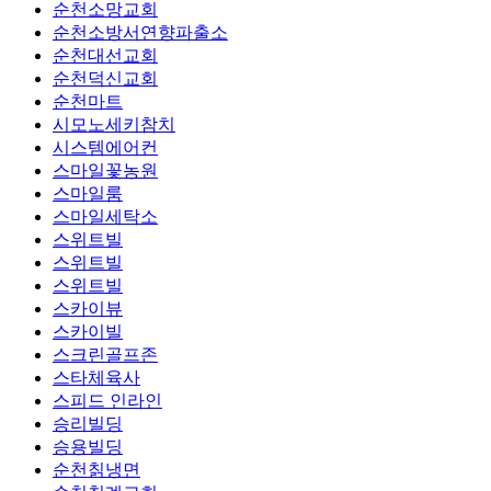
순천소망교회
순천소방서연향파출소
순천대선교회
순천덕신교회
순천마트
시모노세키참치
시스템에어컨
스마일꽃농원
스마일룸
스마일세탁소
스위트빌
스위트빌
스위트빌
스카이뷰
스카이빌
스크린골프존
스타체육사
스피드 인라인
승리빌딩
승용빌딩
순천칡냉면