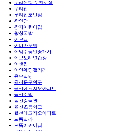
우리은행 순천지점
우리집
우리집호반점
왕인당
왕자어린이집
왕창국밥
이모집
이바마모텔
이범수공인중개사
이브노래연습장
이샌집
이안웨딩갤러리
윤수빌딩
율산문구완구
율산에코지오아파트
율산주막
율산중국관
율산초등학교
율선에코지오아파트
으뜸빌라
으뜸어린이집