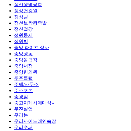
정산생명공학
정상건강원
정상빌
정선보쌈왕족발
정신철강
정원둥지
정원빌
중앙 파이프 상사
중앙냉동
중앙돌곱창
중앙서점
중앙한의원
주주클럽
주택/사무소
준스포츠
중경빌
중고지게차매매상사
우진실업
우리는
우리사이노래연습장
우리수퍼