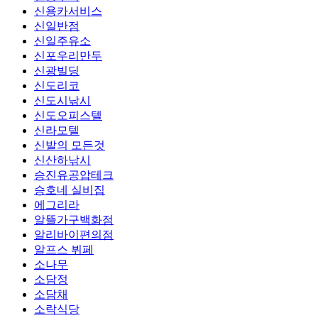
신용카서비스
신일반점
신일주유소
신포우리만두
신광빌딩
신도리코
신도시낚시
신도오피스텔
신라모텔
신발의 모든것
신산하낚시
승진유공압테크
승호네 실비집
에그리라
알뜰가구백화점
알리바이편의점
알프스 뷔페
소나무
소담정
소담채
소락식당