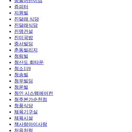
중흥어린이집
쥬피터
지원빌
진달래 식당
진달래식당
진명건설
진미국밥
중서빌딩
춘동빌리지
청림빌
청산도 회타운
청소119
청송빌
청우빌딩
청운빌
청인 시스템에어컨
청주본가순천점
청풍식당
체육기구실
체육시설
책사랑아이사랑
처음처럼