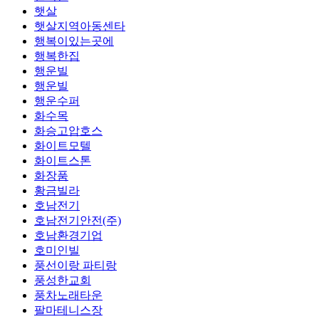
햇살
햇살지역아동센타
행복이있는곳에
행복한집
행운빌
행운빌
행운수퍼
화수목
화승고압호스
화이트모텔
화이트스톤
화장품
황금빌라
호남전기
호남전기안전(주)
호남환경기업
호미인빌
풍선이랑 파티랑
풍성한교회
풍차노래타운
팔마테니스장