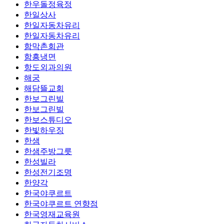
한우돌정육정
한일상사
한일자동차유리
한일자동차유리
함막촌회관
함흥냉면
항도외과의원
해궁
해담뜰교회
한보그린빌
한보그린빌
한보스튜디오
한빛하우징
한샘
한샘주방그릇
한성빌라
한성전기조명
한양각
한국야쿠르트
한국야쿠르트 연향점
한국영재교육원