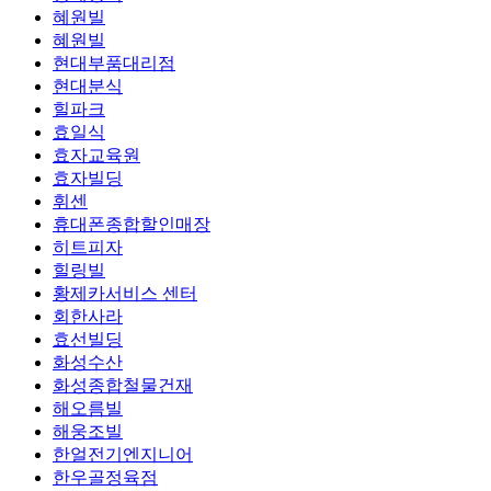
혜원빌
혜원빌
현대부품대리점
현대분식
힐파크
효일식
효자교육원
효자빌딩
휘센
휴대폰종합할인매장
히트피자
힐링빌
황제카서비스 센터
회한사라
효선빌딩
화성수산
화성종합철물건재
해오름빌
해웅조빌
한얼전기엔지니어
한우골정육점