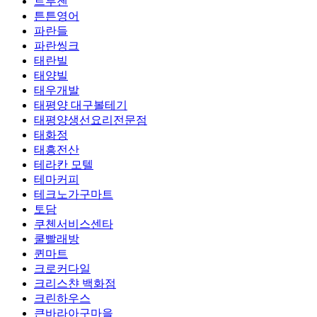
트루젠
튼튼영어
파란들
파란씽크
태란빌
태양빌
태우개발
태평양 대구볼테기
태평양생선요리전문점
태화정
태흥전산
테라칸 모텔
테마커피
테크노가구마트
토담
쿠첸서비스센타
쿨빨래방
퀸마트
크로커다일
크리스챤 백화점
크린하우스
큰바라아구마을