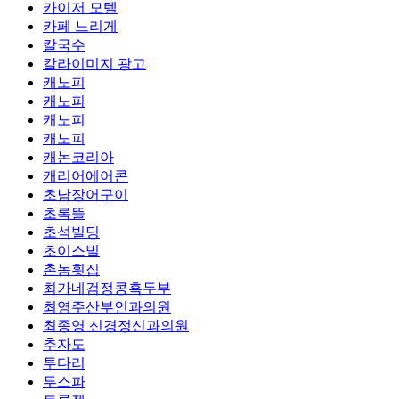
카이저 모텔
카페 느리게
칼국수
칼라이미지 광고
캐노피
캐노피
캐노피
캐노피
캐논코리아
캐리어에어콘
초남장어구이
초록뜰
초석빌딩
초이스빌
촌놈횟집
최가네검정콩흑두부
최영주산부인과의원
최종영 신경정신과의원
추자도
투다리
투스파