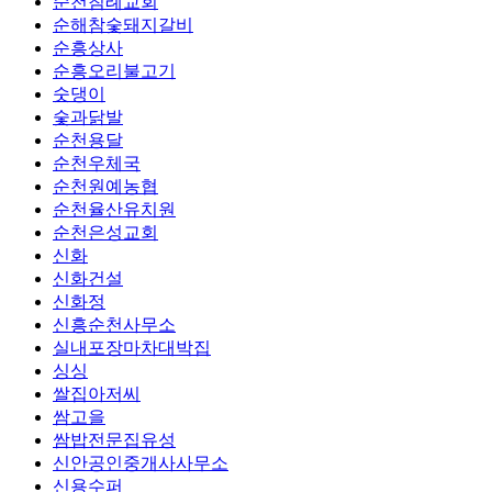
순천침례교회
순해참숯돼지갈비
순흥상사
순흥오리불고기
숫댕이
숯과닭발
순천용달
순천우체국
순천원예농협
순천율산유치원
순천은성교회
신화
신화건설
신화정
신흥순천사무소
실내포장마차대박집
싱싱
쌀집아저씨
쌈고을
쌈밥전문집유성
신안공인중개사사무소
신용수퍼