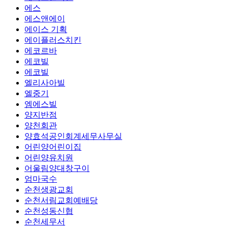
에스
에스앤에이
에이스 기획
에이플러스치킨
에코르바
에코빌
에코빌
엘리사아빌
엘중기
엠에스빌
양지반점
양천회관
양효석공인회계세무사무실
어린양어린이집
어린양유치원
어울림양대창구이
엄마국수
순천생광교회
순천서림교회예배당
순천성동신협
순천세무서