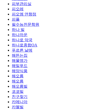
피부관리실
피오레
피오엠 연향점
피플
필수능전문학원
하나 빌
하나까운
하나로 약국
하나로종합OA
푸르른 날에
해뜬는집
해물명가
해밀푸드
해양식품
해오름
해오름
해오름빌
코코빌
친구찾기
카메니아
카멜빌