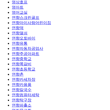
영상호프
영아트
영어교실
연향스크린골프
연향아이사랑어린이집
연향역
연향열쇠
연향오토바이
연향유통
연향자동차공업사
연향주공아파트
연향중학교
연향쪽갈비
연향초등학교
연향촌
연향카세차장
연향카용품
연향칼국수
연향컴퓨터세탁
연향탁구장
연향파출소