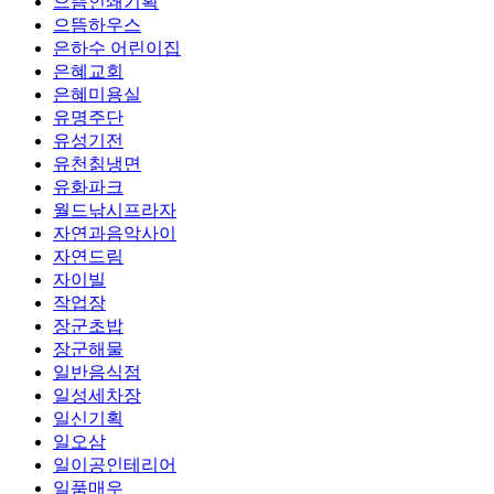
으뜸인쇄기획
으뜸하우스
은하수 어린이집
은혜교회
은혜미용실
유명주단
유성기전
유천칡냉면
유화파크
월드낚시프라자
자연과음악사이
자연드림
자이빌
작업장
장군초밥
장군해물
일반음식점
일성세차장
일신기획
일오삼
일이공인테리어
일품매우