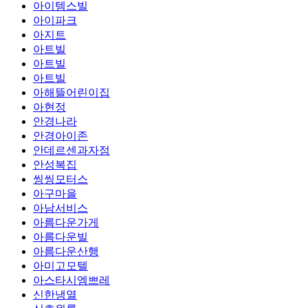
아이템스빌
아이파크
아지트
아트빌
아트빌
아트빌
아해뜰어린이집
아현정
안경나라
안경아이존
안데르센과자점
안성복집
씽씽모터스
아구마을
아남서비스
아름다운가게
아름다운빌
아름다운산행
아미고모텔
아스타시엠쁘레
신한냉열