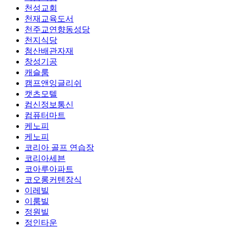
천성교회
천재교육도서
천주교연향동성당
천지식당
첨산배관자재
창성기공
캐슬룸
캠프앤잉글리쉬
캣츠모텔
컴신정보통신
컴퓨터마트
케노피
케노피
코리아 골프 연습장
코리아세븐
코아루아파트
코오롱커텐장식
이레빌
이룸빌
정원빌
정인타운