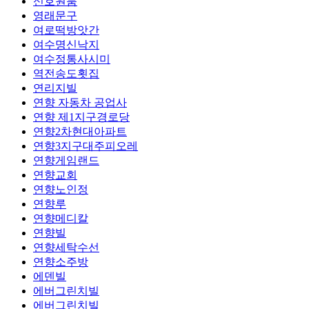
신호원룸
영래문구
여로떡방앗간
여수명신낙지
여수정통사시미
역전송도횟집
연리지빌
연향 자동차 공업사
연향 제1지구경로당
연향2차현대아파트
연향3지구대주피오레
연향게임랜드
연향교회
연향노인정
연향루
연향메디칼
연향빌
연향세탁수선
연향소주방
에덴빌
에버그린치빌
에버그린치빌