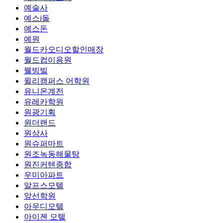
예술사
예스i돌
예스돈
예원
월드카오디오할인매장
월드컵이용원
웰빙빌
윌리캠퍼스 어학원
유니온계전
유레카학원
원광기획
원더랜드
원상사
원슈퍼마트
원조녹동해물탕
원진커텐종합
우미아파트
알프스모텔
앞선학원
아우디모텔
아이젠 모텔