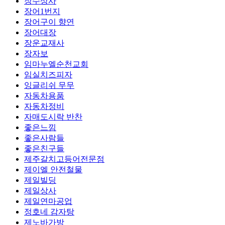
장수상사
장어1번지
장어구이 향연
장어대장
장운교재사
장자보
임마누엘순천교회
임실치즈피자
잉글리쉬 무무
자동차용품
자동차정비
자매도시락 반찬
좋은느낌
좋은사람들
좋은친구들
제주갈치고등어전문점
제이엘 안전철물
제일빌딩
제일상사
제일연마공업
정호네 감자탕
제노바가방