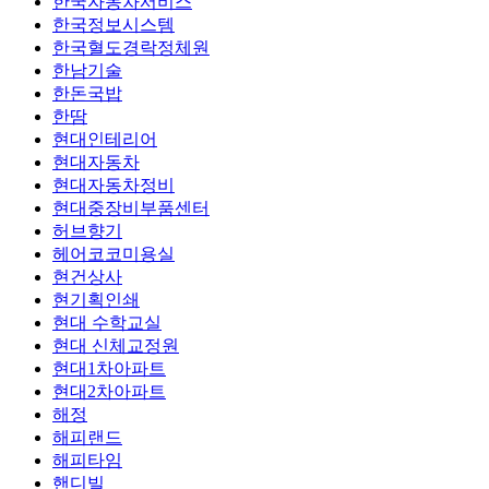
한국자동차서비스
한국정보시스템
한국혈도경락정체원
한남기술
한돈국밥
한땀
현대인테리어
현대자동차
현대자동차정비
현대중장비부품센터
허브향기
헤어코코미용실
현건상사
현기획인쇄
현대 수학교실
현대 신체교정원
현대1차아파트
현대2차아파트
해정
해피랜드
해피타임
핸디빌