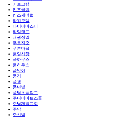
키로그램
키즈클럽
킴스제너럴
타워모텔
타이어마스터
타일랜드
태광정밀
푸르지오
푸른마을
풀잎사랑
풀하우스
풀하우스
품앗이
풍경
풍경
풍년빌
풍덕초등학교
주니어아트스쿨
주님제일교회
주막
주신빌