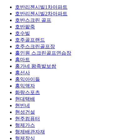
호반리젠시빌1차아파트
호반리젠시빌2차아파트
호반스크린 골프
호반팥죽
호수빌
호주골프랜드
호주스크린골프장
홀인원 스크린골프연습장
홈마트
홍가네 왕족발보쌈
홍선사
홍익아이들
홍익액자
화랑스포츠
현대택배
현빈네
현성건설
현주컴퓨터
형제가스
형제배관자재
형제장식