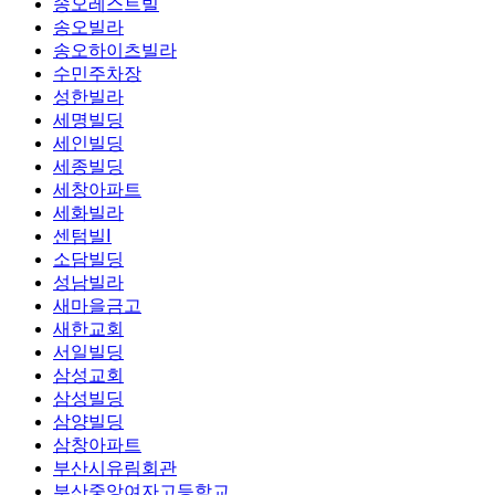
송오레스트빌
송오빌라
송오하이츠빌라
수민주차장
성한빌라
세명빌딩
세인빌딩
세종빌딩
세창아파트
세화빌라
센텀빌Ⅰ
소담빌딩
성남빌라
새마을금고
새한교회
서일빌딩
삼성교회
삼성빌딩
삼양빌딩
삼창아파트
부산시유림회관
부산중앙여자고등학교