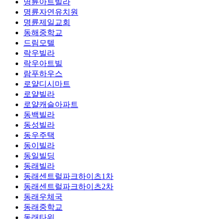
명륜아트빌라
명륜자연유치원
명륜제일교회
동해중학교
드림모텔
락우빌라
락우아트빌
람푸하우스
로얄디시마트
로얄빌라
로얄캐슬아파트
동백빌라
동성빌라
동우주택
동이빌라
동일빌딩
동래빌라
동래센트럴파크하이츠1차
동래센트럴파크하이츠2차
동래우체국
동래중학교
동래타워