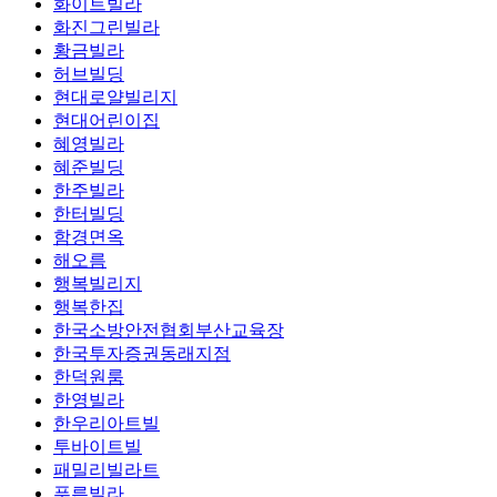
화이트빌라
화진그린빌라
황금빌라
허브빌딩
현대로얄빌리지
현대어린이집
혜영빌라
혜준빌딩
한주빌라
한터빌딩
함경면옥
해오름
행복빌리지
행복한집
한국소방안전협회부산교육장
한국투자증권동래지점
한덕원룸
한영빌라
한우리아트빌
투바이트빌
패밀리빌라트
푸른빌라