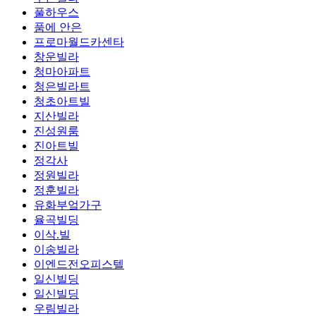
풀하우스
품에 안은
프로마월드카센타
창운빌라
청마아파트
청은빌라트
청초아트빌
지산빌라
진성원룸
진아트빌
정각사
정원빌라
정훈빌라
유화부엌가구
율곡빌딩
이삭.빌
이송빌라
이엔드전오피스텔
일신빌딩
일신빌딩
우림빌라