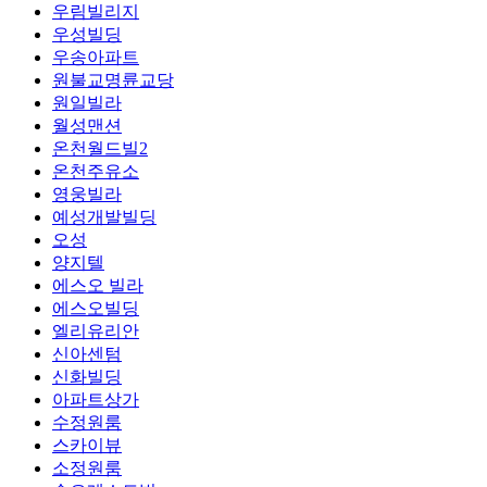
우림빌리지
우성빌딩
우송아파트
원불교명륜교당
원일빌라
월성맨션
온천월드빌2
온천주유소
영웅빌라
예성개발빌딩
오성
양지텔
에스오 빌라
에스오빌딩
엘리유리안
신아센텀
신화빌딩
아파트상가
수정원룸
스카이뷰
소정원룸