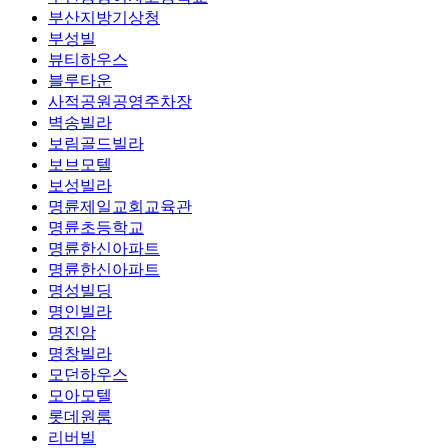
부산지방기상청
부성빌
뷰티하우스
블루타운
사적공원공영주차장
벽송빌라
보림골드빌라
보브모텔
보성빌라
명륜제일교회교육관
명륜초등학교
명륜한신아파트
명륜한신아파트
명성빌딩
명인빌라
명진암
명창빌라
모던하우스
모아모텔
롯데원룸
리버빌