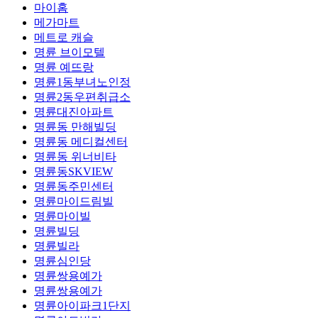
마이홈
메가마트
메트로 캐슬
명륜 브이모텔
명륜 예뜨랑
명륜1동부녀노인정
명륜2동우편취급소
명륜대진아파트
명륜동 만해빌딩
명륜동 메디컬센터
명륜동 위너비타
명륜동SKVIEW
명륜동주민센터
명륜마이드림빌
명륜마이빌
명륜빌딩
명륜빌라
명륜심인당
명륜쌍용예가
명륜쌍용예가
명륜아이파크1단지