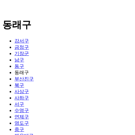
동래구
강서구
금정구
기장군
남구
동구
동래구
부산진구
북구
사상구
사하구
서구
수영구
연제구
영도구
중구