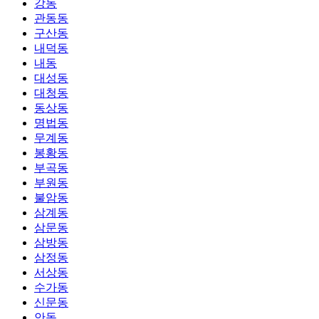
강동
관동동
구산동
내덕동
내동
대성동
대청동
동상동
명법동
무계동
봉황동
부곡동
부원동
불암동
삼계동
삼문동
삼방동
삼정동
서상동
수가동
신문동
안동