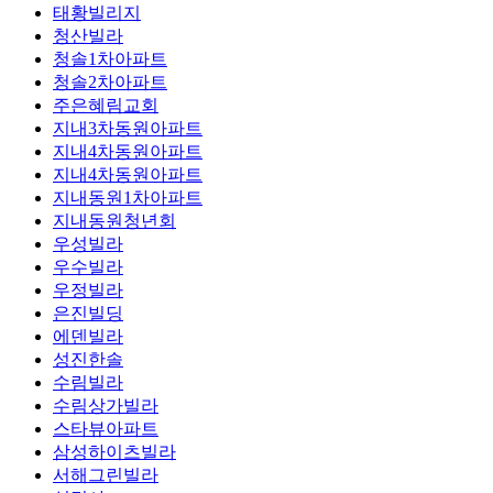
태황빌리지
청산빌라
청솔1차아파트
청솔2차아파트
주은혜림교회
지내3차동원아파트
지내4차동원아파트
지내4차동원아파트
지내동원1차아파트
지내동원청년회
우성빌라
우수빌라
우정빌라
은진빌딩
에덴빌라
성진한솔
수림빌라
수림상가빌라
스타뷰아파트
삼성하이츠빌라
서해그린빌라