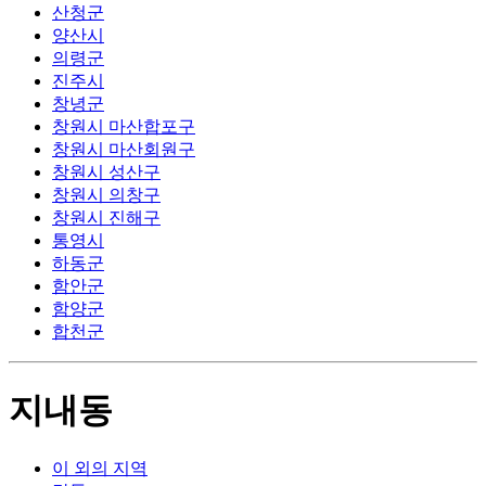
산청군
양산시
의령군
진주시
창녕군
창원시 마산합포구
창원시 마산회원구
창원시 성산구
창원시 의창구
창원시 진해구
통영시
하동군
함안군
함양군
합천군
지내동
이 외의 지역