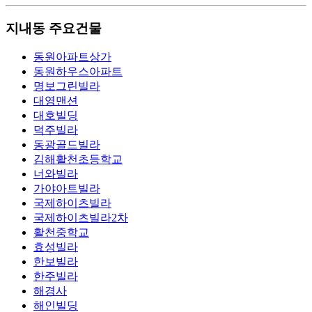
지내동 주요건물
동원아파트상가
동원하우스아파트
명보그린빌라
대영맨션
대호빌딩
덕주빌라
동광골드빌라
김해활천초등학교
너와빌라
가야아트빌라
국제하이츠빌라
국제하이츠빌라2차
활천중학교
효성빌라
한보빌라
한주빌라
해경사
해인빌딩