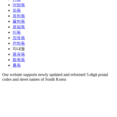
어방동
외동
유하동
율하동
응달동
이동
장유동
전하동
지내동
풍유동
화목동
흥동
Our website supports newly updated and reformed 5-digit postal
codes and street names of South Korea