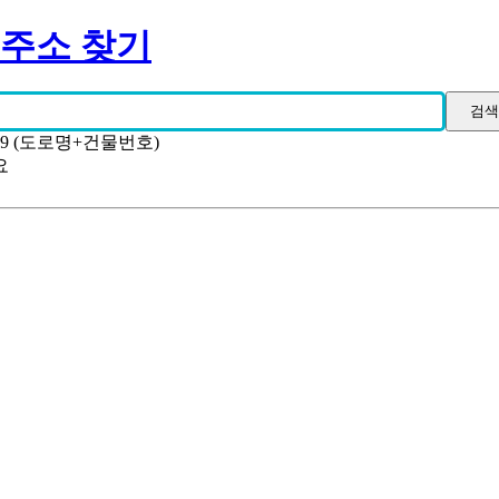
 주소 찾기
19 (도로명+건물번호)
요