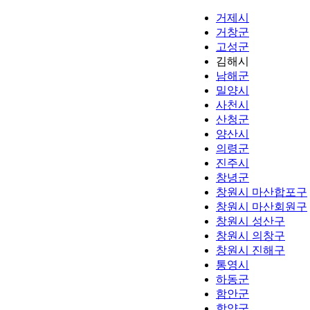
거제시
거창군
고성군
김해시
남해군
밀양시
사천시
산청군
양산시
의령군
진주시
창녕군
창원시 마산합포구
창원시 마산회원구
창원시 성산구
창원시 의창구
창원시 진해구
통영시
하동군
함안군
함양군