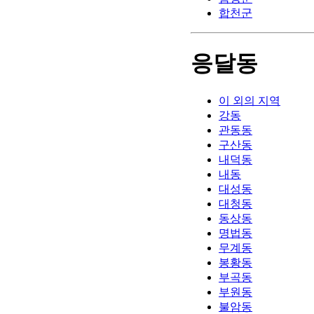
합천군
응달동
이 외의 지역
강동
관동동
구산동
내덕동
내동
대성동
대청동
동상동
명법동
무계동
봉황동
부곡동
부원동
불암동