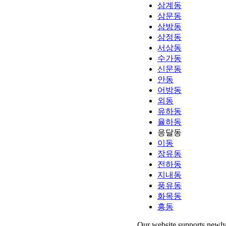
삼계동
삼문동
삼방동
삼정동
서상동
수가동
신문동
안동
어방동
외동
유하동
율하동
응달동
이동
장유동
전하동
지내동
풍유동
화목동
흥동
Our website supports newly