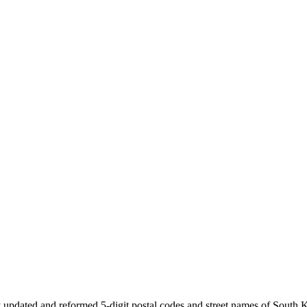
 updated and reformed 5-digit postal codes and street names of South 