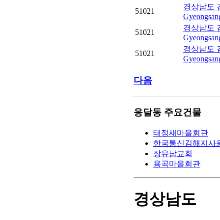
경상남도 김
51021
Gyeongsang
경상남도 김
51021
Gyeongsang
경상남도 김
51021
Gyeongsang
다음
응달동 주요건물
태정새마을회관
한국통신김해지사
장유남교회
용곡마을회관
경상남도