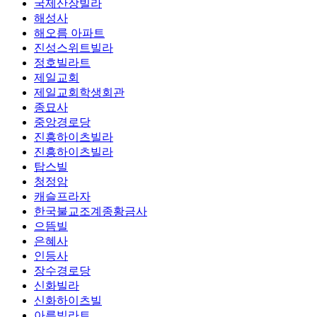
국제산장빌라
해성사
해오름 아파트
진성스위트빌라
정호빌라트
제일교회
제일교회학생회관
종묘사
중앙경로당
진흥하이츠빌라
진흥하이츠빌라
탑스빌
청정암
캐슬프라자
한국불교조계종황금사
으뜸빌
은혜사
인등사
장수경로당
신화빌라
신화하이츠빌
아름빌라트