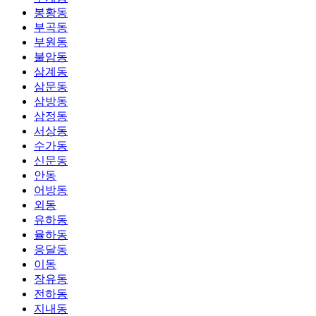
봉황동
부곡동
부원동
불암동
삼계동
삼문동
삼방동
삼정동
서상동
수가동
신문동
안동
어방동
외동
유하동
율하동
응달동
이동
장유동
전하동
지내동