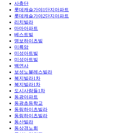
사충단
롯데캐슬가야1단지아파트
롯데캐슬가야2단지아파트
리치빌라
마마아파트
베스트빌
명보하이츠빌
미륵암
미성아트빌
미성아트빌
백연사
보성노블레스빌라
복지빌라1차
복지빌라1차
도시사람들1차
동광아파트
동광초등학교
동림하이츠빌라
동림하이츠빌라
동산빌라
동상경노회