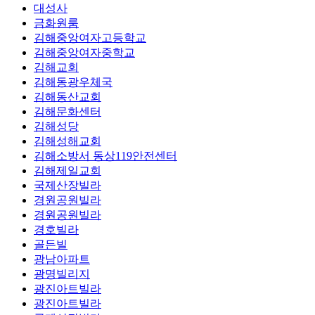
대성사
금화원룸
김해중앙여자고등학교
김해중앙여자중학교
김해교회
김해동광우체국
김해동산교회
김해문화센터
김해성당
김해성해교회
김해소방서 동상119안전센터
김해제일교회
국제산장빌라
경원공원빌라
경원공원빌라
경호빌라
골든빌
광남아파트
광명빌리지
광진아트빌라
광진아트빌라