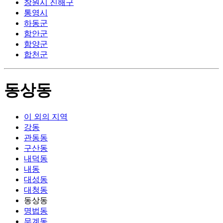
창원시 진해구
통영시
하동군
함안군
함양군
합천군
동상동
이 외의 지역
강동
관동동
구산동
내덕동
내동
대성동
대청동
동상동
명법동
무계동