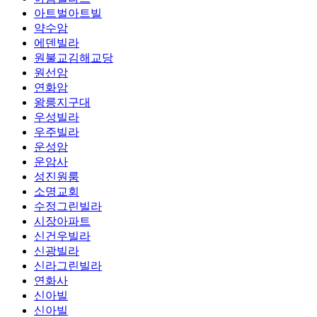
아트벌아트빌
약수암
에덴빌라
원불교김해교당
원선암
연화암
왕릉지구대
우성빌라
우주빌라
운성암
운암사
성진원룸
소명교회
수정그린빌라
시장아파트
신건우빌라
신광빌라
신라그린빌라
연화사
신아빌
신아빌