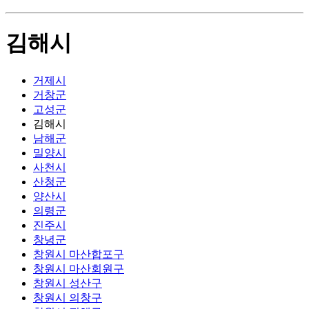
김해시
거제시
거창군
고성군
김해시
남해군
밀양시
사천시
산청군
양산시
의령군
진주시
창녕군
창원시 마산합포구
창원시 마산회원구
창원시 성산구
창원시 의창구