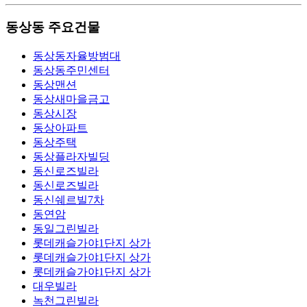
동상동 주요건물
동상동자율방범대
동상동주민센터
동상맨션
동상새마을금고
동상시장
동상아파트
동상주택
동상플라자빌딩
동신로즈빌라
동신로즈빌라
동신쉐르빌7차
동연암
동일그린빌라
롯데캐슬가야1단지 상가
롯데캐슬가야1단지 상가
롯데캐슬가야1단지 상가
대우빌라
녹천그린빌라