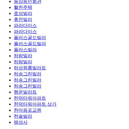
동상농민회관
활천주택
효성빌라
휴먼빌라
파라다이스
파라다이스
플러스골드빌라
플러스골드빌라
플러스빌라
하람빌라
하람빌라
하성원룸빌라트
하송그린빌라
하송그린빌라
하송그린빌라
행운빌라트
한덕타워아파트
한덕타워아파트 상가
한마음포교원
한솔빌라
해성사