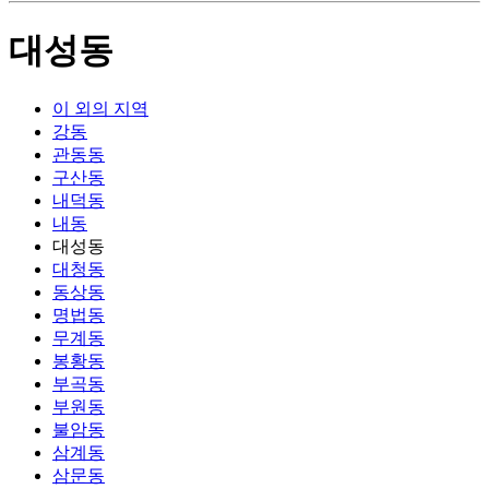
대성동
이 외의 지역
강동
관동동
구산동
내덕동
내동
대성동
대청동
동상동
명법동
무계동
봉황동
부곡동
부원동
불암동
삼계동
삼문동