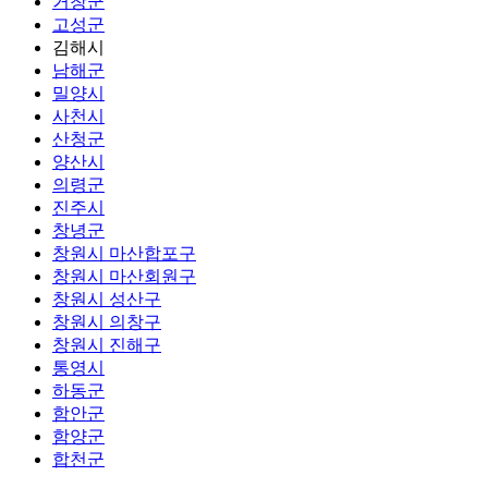
거창군
고성군
김해시
남해군
밀양시
사천시
산청군
양산시
의령군
진주시
창녕군
창원시 마산합포구
창원시 마산회원구
창원시 성산구
창원시 의창구
창원시 진해구
통영시
하동군
함안군
함양군
합천군