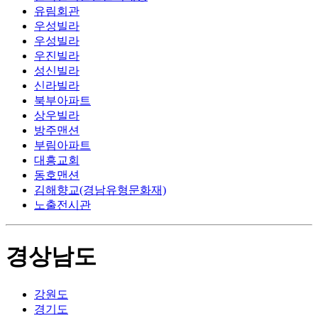
유림회관
우성빌라
우성빌라
우진빌라
성신빌라
신라빌라
북부아파트
상우빌라
방주맨션
부림아파트
대흥교회
동호맨션
김해향교(경남유형문화재)
노출전시관
경상남도
강원도
경기도