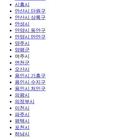
시흥시
안산시 단원구
안산시 상록구
안성시
안양시 동안구
안양시 만안구
양주시
양평군
여주시
연천군
오산시
용인시 기흥구
용인시 수지구
용인시 처인구
의왕시
의정부시
이천시
파주시
평택시
포천시
하남시