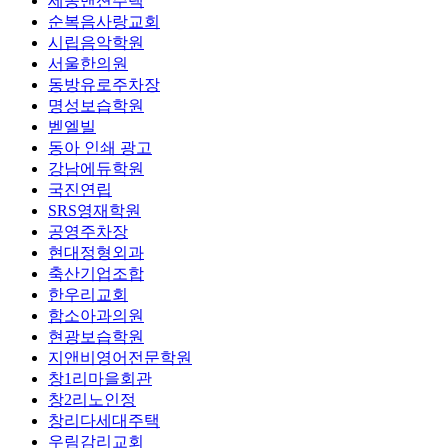
세종맨션주택
순복음사랑교회
시립음악학원
서울한의원
동방유로주차장
명성보습학원
벧엘빌
동아 인쇄 광고
강남에듀학원
국진연립
SRS영재학원
공영주차장
현대정형외과
축산기업조합
한우리교회
함소아과의원
현광보습학원
지앤비영어전문학원
창1리마을회관
창2리노인정
창리다세대주택
우림감리교회