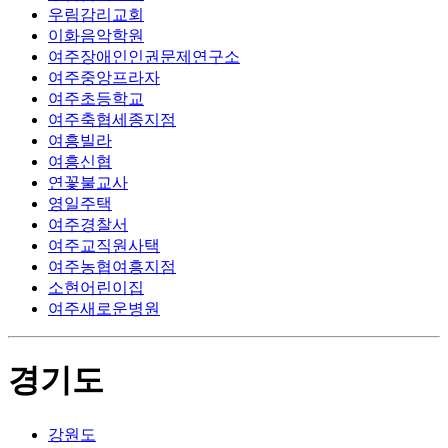
우림감리교회
이화음악학원
여주장애인인권문제연구소
여주중앙프라자
여주초등학교
여주축협세종지점
여흥빌라
여흥신협
연꽃불교사
영일주택
여주경찰서
여주교직원사택
여주농협여흥지점
소현어린이집
여주새로운병원
경기도
강원도