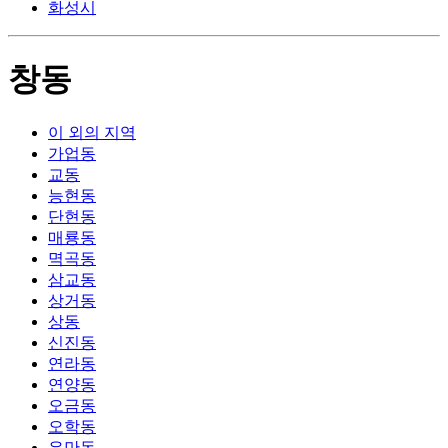
화성시
창동
이 외의 지역
가업동
교동
능현동
단현동
매룡동
멱곡동
삼교동
상거동
상동
신진동
연라동
연양동
오금동
오학동
우만동