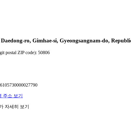
ong-ro, Gimhae-si, Gyeongsangnam-do, Republic 
 postal ZIP code): 50806
05730000027790
명 주소 보기
래가 자세히 보기