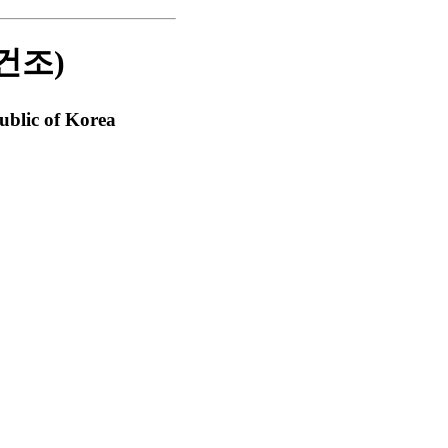
건조)
blic of Korea