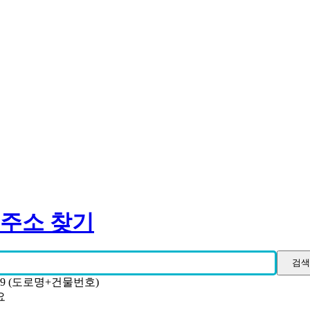
 주소 찾기
19 (도로명+건물번호)
요