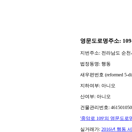
영문도로명주소: 109-2 Jun
지번주소: 전라남도 순천시
법정동명: 행동
새우편번호 (reformed 5-digit
지하여부: 아니오
산여부: 아니오
건물관리번호: 46150105001
'중앙로 109'의 영문도로
실거래가:
2016년 행동