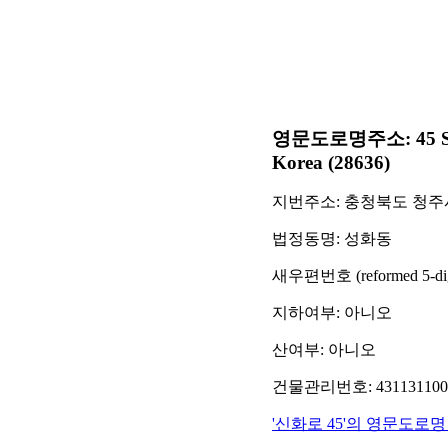
영문도로명주소: 45 Sinhw
Korea (28636)
지번주소: 충청북도 청주시
법정동명: 성화동
새우편번호 (reformed 5-digit
지하여부: 아니오
산여부: 아니오
건물관리번호: 43113110001
'신화로 45'의 영문도로명