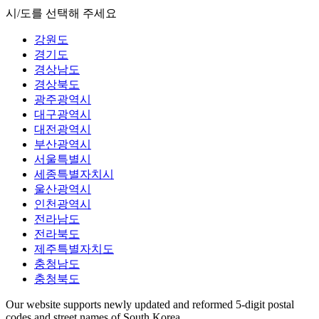
시/도를 선택해 주세요
강원도
경기도
경상남도
경상북도
광주광역시
대구광역시
대전광역시
부산광역시
서울특별시
세종특별자치시
울산광역시
인천광역시
전라남도
전라북도
제주특별자치도
충청남도
충청북도
Our website supports newly updated and reformed 5-digit postal
codes and street names of South Korea