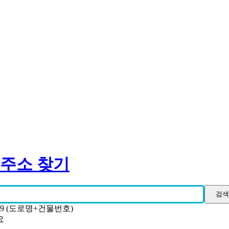
 주소 찾기
19 (도로명+건물번호)
요