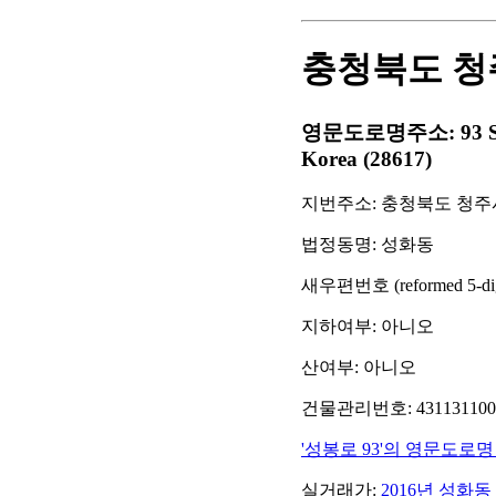
충청북도 청주
영문도로명주소: 93 Seong
Korea (28617)
지번주소: 충청북도 청주시
법정동명: 성화동
새우편번호 (reformed 5-digit
지하여부: 아니오
산여부: 아니오
건물관리번호: 43113110001
'성봉로 93'의 영문도로명
실거래가:
2016년 성화