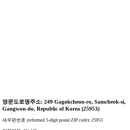
영문도로명주소: 249 Gagokcheon-ro, Samcheok-si,
Gangwon-do, Republic of Korea (25953)
새우편번호 (reformed 5-digit postal ZIP code): 25953