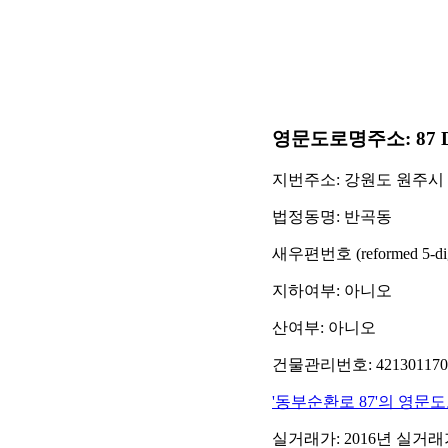
영문도로명주소: 87 Dongb
지번주소: 강원도 원주시 반
법정동명: 반곡동
새우편번호 (reformed 5-digit
지하여부: 아니오
산여부: 아니오
건물관리번호: 42130117001
'동부순환로 87'의 영문
실거래가: 2016년 실거