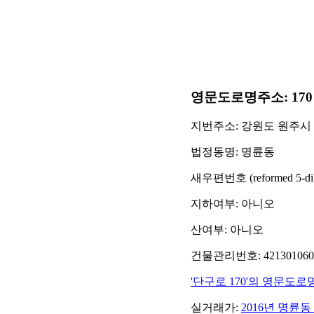
영문도로명주소: 170 Dang
지번주소: 강원도 원주시
법정동명: 명륜동
새우편번호 (reformed 5-digit
지하여부: 아니오
산여부: 아니오
건물관리번호: 42130106001
'단구로 170'의 영문도로
실거래가:
2016년 명륜