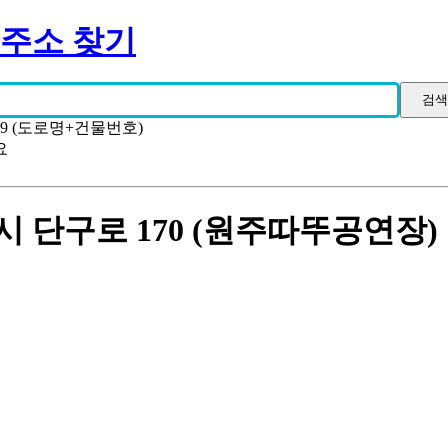
 주소 찾기
19 (도로명+건물번호)
요
 단구로 170 (원주따뚜공연장)