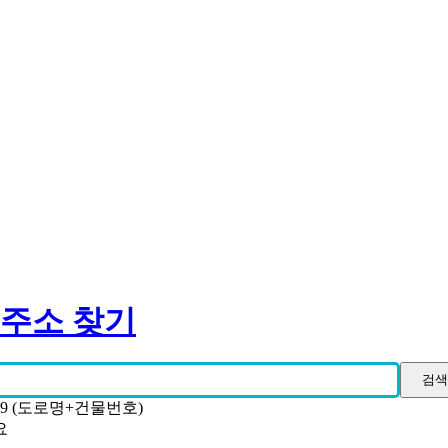
 주소 찾기
19 (도로명+건물번호)
요