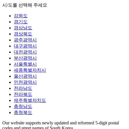
시/도를 선택해 주세요
강원도
경기도
경상남도
경상북도
광주광역시
대구광역시
대전광역시
부산광역시
서울특별시
세종특별자치시
울산광역시
인천광역시
전라남도
전라북도
제주특별자치도
충청남도
충청북도
Our website supports newly updated and reformed 5-digit postal
codes and street names of South Korea