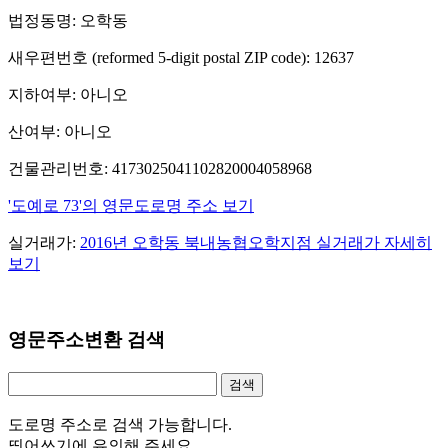
법정동명: 오학동
새우편번호 (reformed 5-digit postal ZIP code): 12637
지하여부: 아니오
산여부: 아니오
건물관리번호: 4173025041102820004058968
'도예로 73'의 영문도로명 주소 보기
실거래가:
2016년 오학동 북내농협오학지점 실거래가 자세히
보기
영문주소변환 검색
도로명 주소로 검색 가능합니다.
띄어쓰기에 유의해 주세요