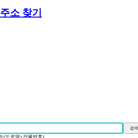
 주소 찾기
19 (도로명+건물번호)