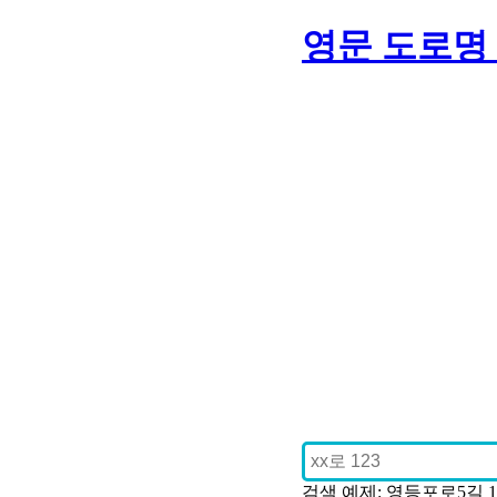
영문 도로명
검색 예제: 영등포로5길 