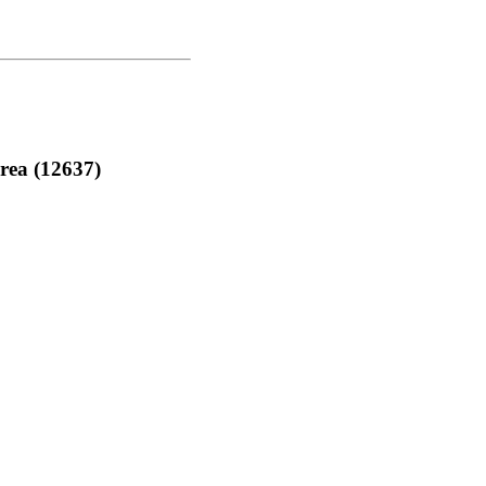
)
ea (12637)