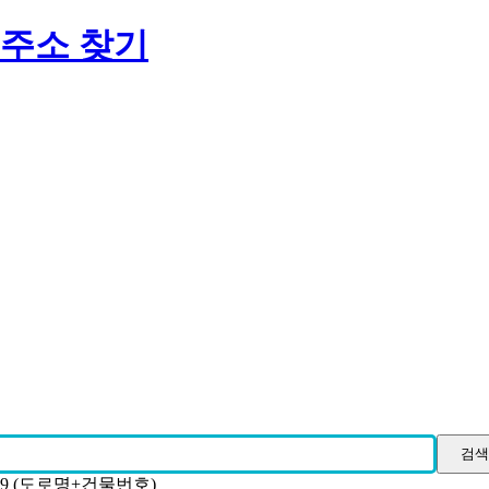
 주소 찾기
19 (도로명+건물번호)