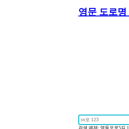
영문 도로명
검색 예제: 영등포로5길 