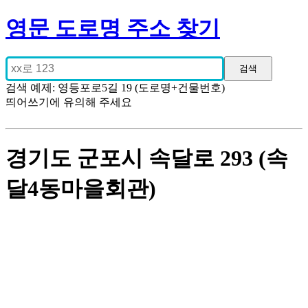
영문 도로명 주소 찾기
검색 예제: 영등포로5길 19 (도로명+건물번호)
띄어쓰기에 유의해 주세요
경기도 군포시 속달로 293 (속
달4동마을회관)