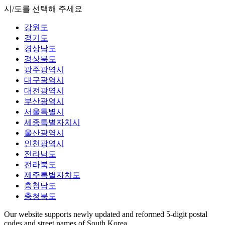
시/도를 선택해 주세요
강원도
경기도
경상남도
경상북도
광주광역시
대구광역시
대전광역시
부산광역시
서울특별시
세종특별자치시
울산광역시
인천광역시
전라남도
전라북도
제주특별자치도
충청남도
충청북도
Our website supports newly updated and reformed 5-digit postal
codes and street names of South Korea