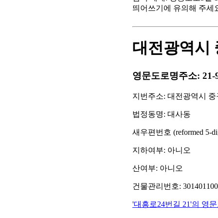
띄어쓰기에 유의해 주세
대전광역시 중
영문도로명주소: 21-9 Daeh
지번주소: 대전광역시 중구
법정동명: 대사동
새우편번호 (reformed 5-digit
지하여부: 아니오
산여부: 아니오
건물관리번호: 30140110001
'대흥로24번길 21'의 