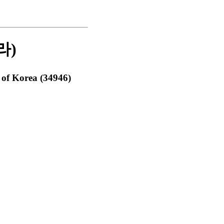
라)
of Korea (34946)