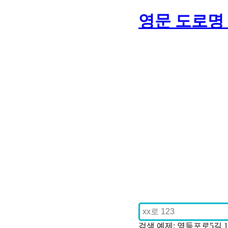
영문 도로명
검색 예제: 영등포로5길 