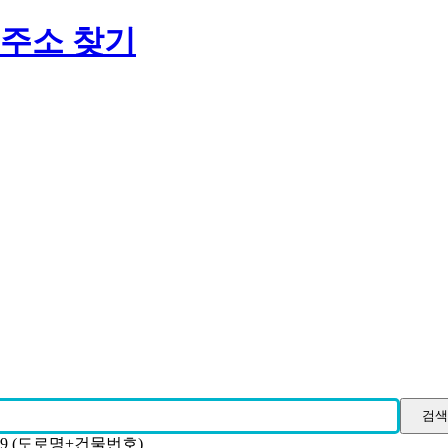
 주소 찾기
19 (도로명+건물번호)