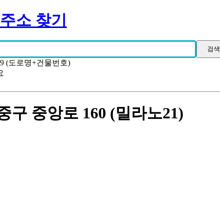
 주소 찾기
19 (도로명+건물번호)
요
구 중앙로 160 (밀라노21)