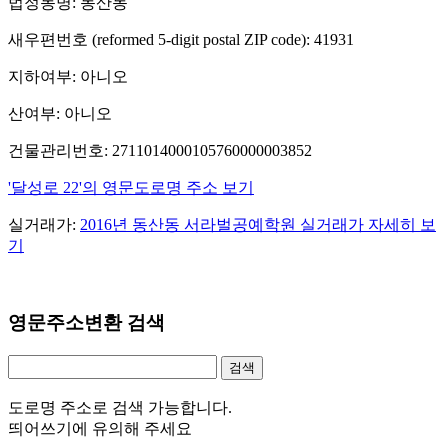
법정동명: 동산동
새우편번호 (reformed 5-digit postal ZIP code): 41931
지하여부: 아니오
산여부: 아니오
건물관리번호: 2711014000105760000003852
'달성로 22'의 영문도로명 주소 보기
실거래가:
2016년 동산동 서라벌공예학원 실거래가 자세히 보
기
영문주소변환 검색
도로명 주소로 검색 가능합니다.
띄어쓰기에 유의해 주세요