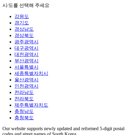
시/도를 선택해 주세요
강원도
경기도
경상남도
경상북도
광주광역시
대구광역시
대전광역시
부산광역시
서울특별시
세종특별자치시
울산광역시
인천광역시
전라남도
전라북도
제주특별자치도
충청남도
충청북도
Our website supports newly updated and reformed 5-digit postal
codes and street names of South Korea